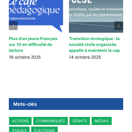
Plus d’un jeune Français
Transition écologique : la
L
sur 10 en difficulté de
société civile organisée
p
e
lecture
appelle à maintenir le cap
l
16 octobre 2025
14 octobre 2025
1
Mots-clés
ACTIONS
COMMUNIQUÉS
DÉBATS
MÉDIAS
STAGES
ÉLECTIONS