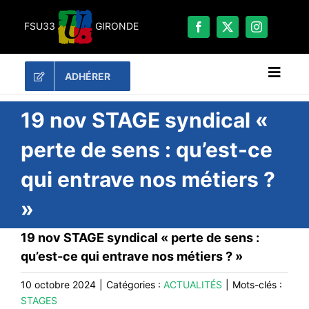
Passer
au
FSU33
GIRONDE
contenu
ADHÉRER
Naviga
à
bascu
RECHERCHER:
19 nov STAGE syndical «
perte de sens : qu’est-ce
LES UNES
qui entrave nos métiers ?
#ACTUALITÉS
»
LA FSU 33
DOSSIERS
19 nov STAGE syndical « perte de sens :
PUBLICATIONS
qu’est-ce qui entrave nos métiers ? »
CONTACT
10 octobre 2024
|
Catégories :
ACTUALITÉS
|
Mots-clés :
STAGES
#ACTIONS