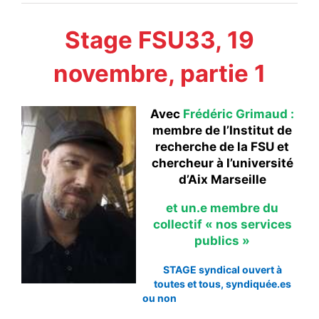
#VOS ÉLUES
Stage FSU33, 19
#FORMATION
novembre, partie 1
#COMMUNIQUÉS
#ÉLECTIONS
Avec
Frédéric Grimaud :
#MÉDIAS
membre de l’Institut de
recherche de la FSU et
#DÉBATS
chercheur à l’université
#PRESSE
d’Aix Marseille
#ARCHIVES
et un.e membre du
collectif « nos services
publics »
STAGE syndical ouvert à
toutes et tous, syndiquée.es
ou non