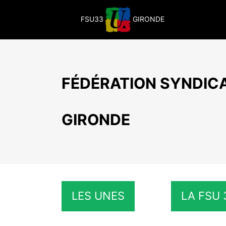
Passer
au
FSU33
GIRONDE
contenu
FÉDÉRATION SYNDICA
GIRONDE
LES UNES
LA FSU 