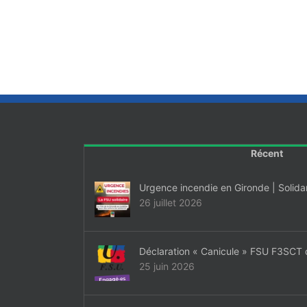
Récent
Urgence incendie en Gironde | Solida
26 juillet 2026
Déclaration « Canicule » FSU F3SCT 
25 juin 2026