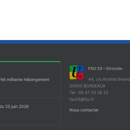
FSU 33 – Gironde
44, crs Aristide Brian
rité militante hébergement
33000 BORDEAUX
Tel : 05 47 33 29 23
fsu33@fsu.fr
du 23 juin 2026
Nous contacter